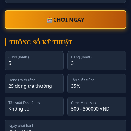
🎰
CHƠI NGAY
THÔNG SỐ KỸ THUẬT
Cuộn (Reels)
Hàng (Rows)
5
3
Dòng trả thưởng
Tần suất trúng
25 dòng trả thưởng
35%
Tần suất Free Spins
Cược Min - Max
Không có
500 - 300000 VNĐ
Ngày phát hành