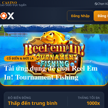
X CASINO
Chọn V
cao Slots trực tuyến
Đăng Nhập
Đăng 
CỔ ĐIỂN & MỚI LẠ
Tải ứng dụng để chơi Reel Em
In! Tournament Fishing
ĐỘ BIẾN ĐỘNG
THẮNG TỐI ĐA
Thấp đến trung bình
1000x