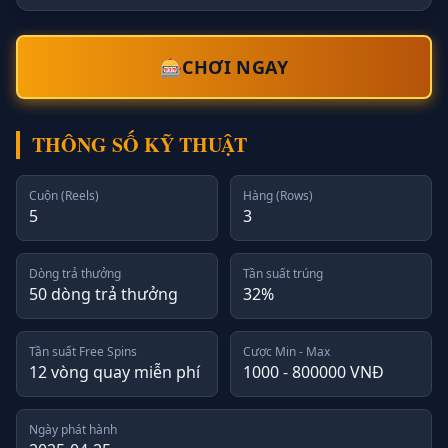
🎰
CHƠI NGAY
THÔNG SỐ KỸ THUẬT
Cuộn (Reels)
Hàng (Rows)
5
3
Dòng trả thưởng
Tần suất trúng
50 dòng trả thưởng
32%
Tần suất Free Spins
Cược Min - Max
12 vòng quay miễn phí
1000 - 800000 VNĐ
Ngày phát hành