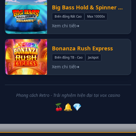
Big Bass Hold & Spinner Megaways
Biến động Rất Cao
Max 10000x
Xem chi tiết
➜
Bonanza Rush Express
Biến động TB - Cao
Jackpot
Xem chi tiết
➜
Phong cách Retro - Trải nghiệm hiện đại tại vox casino
🍒
🔔
💎