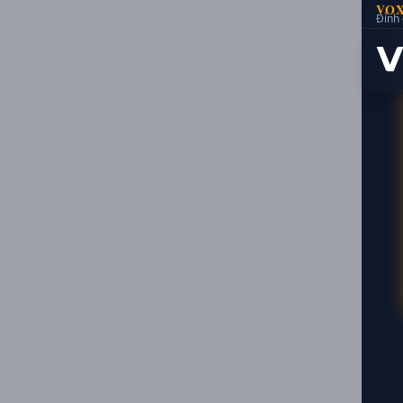
VO
Đỉnh 